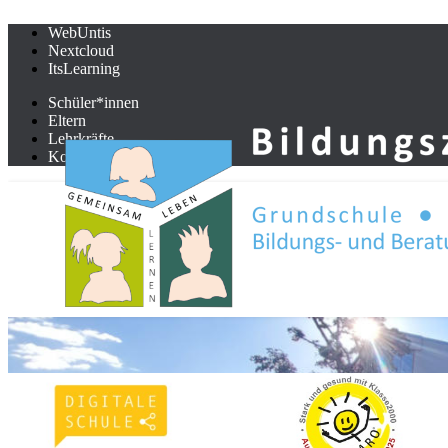
WebUntis
Nextcloud
ItsLearning
Schüler*innen
Eltern
Lehrkräfte
Kooperationspartner