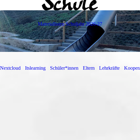
Materiallisten Schuljahr 2026-27
Nextcloud
Itslearning
Schüler*innen
Eltern
Lehrkräfte
Koopera