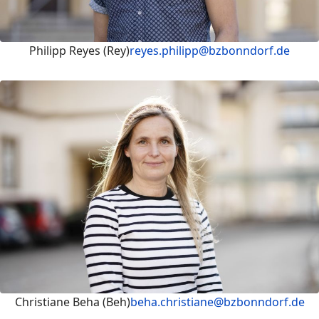
Philipp Reyes (Rey)
reyes.philipp@bzbonndorf.de
Christiane Beha (Beh)
beha.christiane@bzbonndorf.de