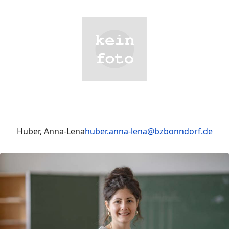
Huber, Anna-Lena
huber.anna-lena@bzbonndorf.de