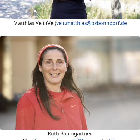
Matthias Veit (Vei)
veit.matthias@bzbonndorf.de
Ruth Baumgartner